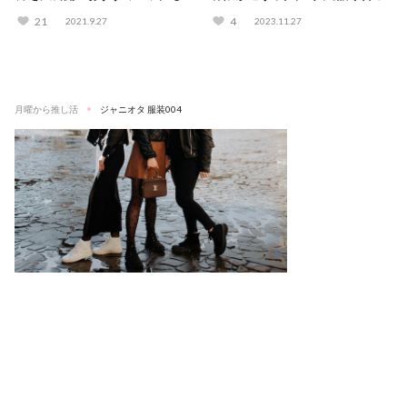
紹介♪
てみた！
21
4
2021.9.27
2023.11.27
月曜から推し活
ジャニオタ 服装004