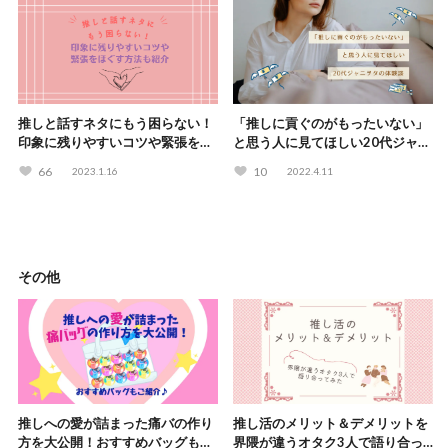
推しと話すネタにもう困らない！
「推しに貢ぐのがもったいない」
印象に残りやすいコツや緊張をほ
と思う人に見てほしい20代ジャニ
ぐす方法も紹介
ヲタの体験談
66
10
2023.1.16
2022.4.11
その他
推しへの愛が詰まった痛バの作り
推し活のメリット＆デメリットを
方を大公開！おすすめバッグもご
界隈が違うオタク3人で語り合っ