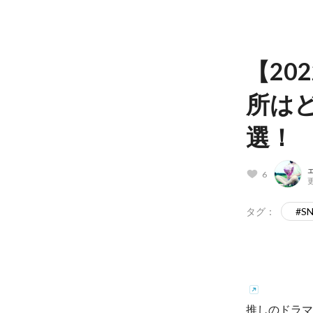
【20
所は
選！
6
更
タグ：
#S
推しのドラマ