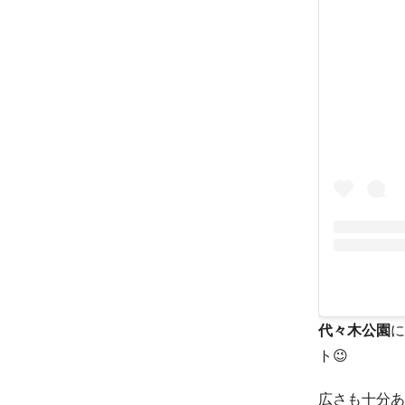
代々木公園
に
ト😉
広さも十分あ