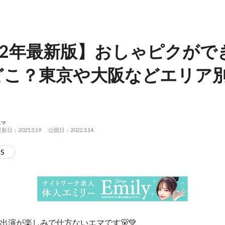
22年最新版】おしゃピクがで
どこ？東京や大阪などエリア別
エマ
新日：2025.3.19
公開日：2022.3.14
NS
出演が楽しみで仕方ないエマです🐻💚