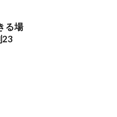
きる場
23