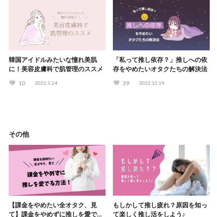
韓国アイドルみたいな憧れ美肌
「私って推し依存？」推しへの依
に！美容皮膚科で肌管理のススメ
存をやめたいオタクたちの解決法
10
39
2022.1.24
2022.12.19
その他
【課金をやめたい全オタク、見
もしかして推し疲れ？原因を知っ
て】課金をやめずに推しを愛でる
て楽しく推し活をしよう♪