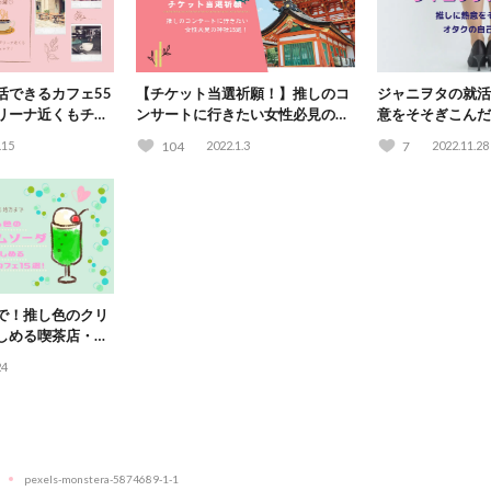
活できるカフェ55
【チケット当選祈願！】推しのコ
ジャニヲタの就活
リーナ近くもチェ
ンサートに行きたい女性必見の神
意をそそぎこんだ
社15選！
とは？
.15
104
2022.1.3
7
2022.11.28
で！推し色のクリ
しめる喫茶店・カ
24
pexels-monstera-5874689-1-1