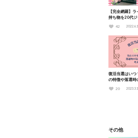
【完全網羅】ラ
持ち物を20代
クリスト形式で
42
2022.6.
復活当選はいつ
の特徴や落選時
も考えてみた
20
2023.3.
その他