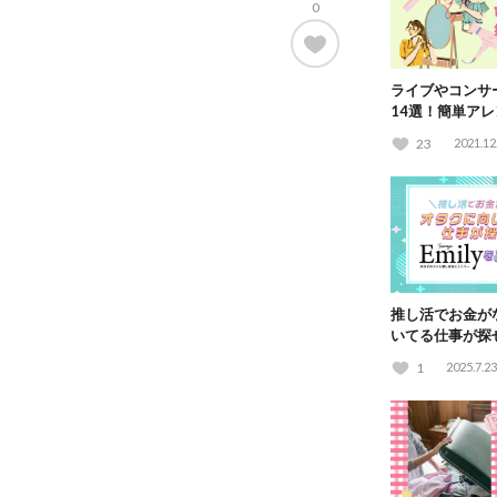
0
ライブやコンサ
14選！簡単ア
説
23
2021.12
推し活でお金が
いてる仕事が探
をご紹介！
1
2025.7.23