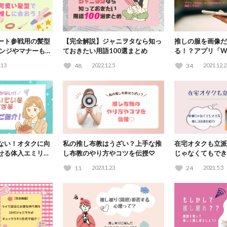
ート参戦用の髪型
【完全解説】ジャニヲタなら知っ
推しの服を画像だ
レンジやマナーも解
ておきたい用語100選まとめ
る！？アプリ「W
「PASHALY」
.13
48
2022.12.5
34
2021.12.2
ない！オタクに向
私の推し布教はうざい？上手な推
在宅オタクも立派
せる体入エミリー
し布教のやり方やコツを伝授♡
じゃなくてもでき
紹介
11
2023.1.23
24
2021.5.3