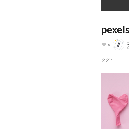
pexel
0
公
タグ：