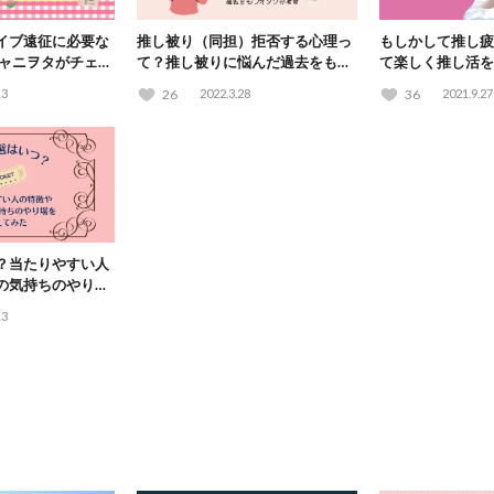
イブ遠征に必要な
推し被り（同担）拒否する心理っ
もしかして推し疲
ジャニヲタがチェッ
て？推し被りに悩んだ過去をもつ
て楽しく推し活を
紹介♡
オタクが考察
13
26
2022.3.28
36
2021.9.27
？当たりやすい人
の気持ちのやり場
13