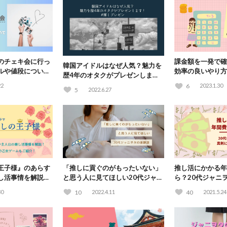
のチェキ会に行っ
課金額を一発で確
韓国アイドルはなぜ人気？魅力を
ルや値段について
効率の良いやり方
歴4年のオタクがプレゼンしま
も紹介
す！#推しプレゼン
22
6
2023.1.30
5
2022.6.27
王子様』のあらす
「推しに貢ぐのがもったいない」
推し活にかかる年
し活事情を解説！
と思う人に見てほしい20代ジャニ
ら？20代ジャニ
ゲームも紹介！
ヲタの体験談
してみた
30
10
2022.4.11
40
2021.5.24