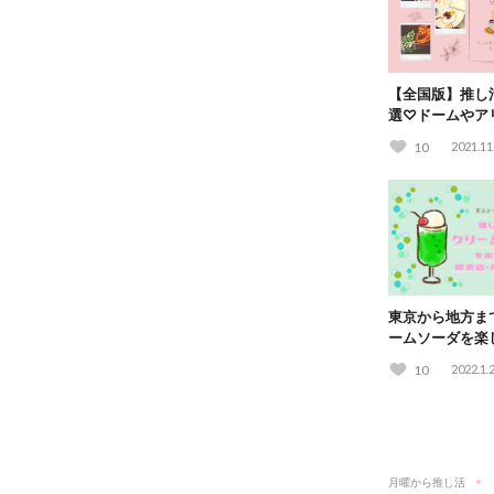
【全国版】推し
選♡ドームやア
ック！
10
2021.11
東京から地方ま
ームソーダを楽
フェ15選！
10
2022.1.
月曜から推し活