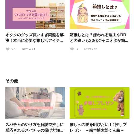
オタクのグッズ買いすぎ問題を解
箱推しとは？嫌われる理由やDD
決！本当に必要な推し活アイテム
との違いも20代ジャニオタが簡単
とは？
解説
25
8
2021.6.21
2023.7.31
その他
スパチャのやり方を解説♡推しに
推しへの愛を叫びたい！#推しプ
反応されるスパチャの投げ方知っ
レゼン ～森本慎太郎くん編～