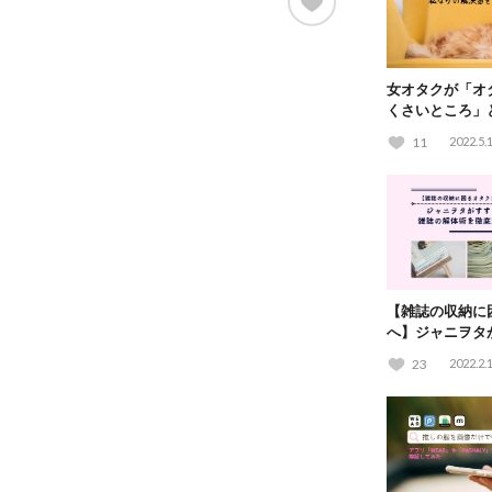
女オタクが「オ
くさいところ」
を考えてみた
11
2022.5.
【雑誌の収納に
へ】ジャニヲタ
解体術を徹底解
23
2022.2.