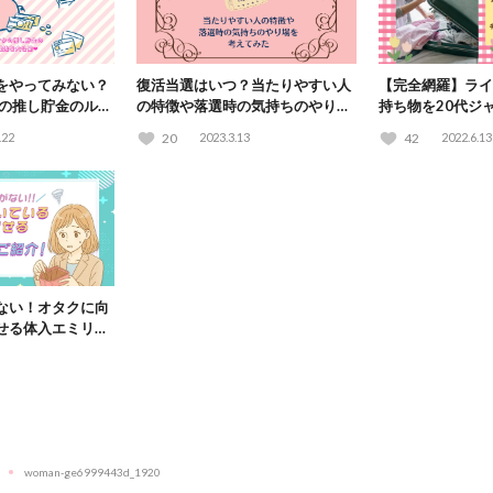
をやってみない？
復活当選はいつ？当たりやすい人
【完全網羅】ライ
タの推し貯金のルー
の特徴や落選時の気持ちのやり場
持ち物を20代ジ
公開♡
も考えてみた
クリスト形式で紹
.22
20
2023.3.13
42
2022.6.13
ない！オタクに向
せる体入エミリー
woman-ge6999443d_1920