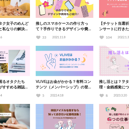
タク女子のめんど
推しのスマホケースの作り方っ
【チケット当選祈
と私なりの解決策
て？手作りできるデザインや費用
ンサートに行きた
もご紹介♪
社15選！
16
33
2021.11.8
104
2022.1.3
困るオタクたち
VLIVEはお金がかかる？有料コン
推し活とは？ヲタ
がすすめる雑誌の
テンツ（メンバーシップ）の登録
理・金銭感覚につ
説！
方法を画像付きで解説
が解説
14
5
2022.4.18
8
2023.3.20