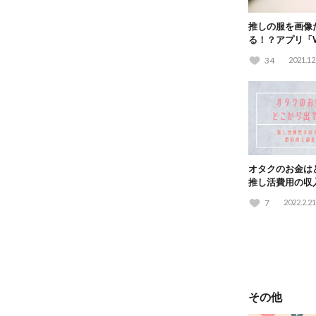
推しの服を画像
る！？アプリ「W
「PASHALY
34
2021.12
オタクのお金は
推し活費用の収
査！
7
2022.2.21
その他