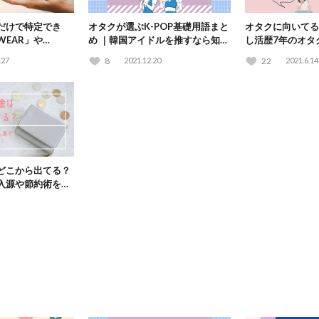
だけで特定でき
オタクが選ぶK-POP基礎用語まと
オタクに向いてる
EAR」や
め ｜韓国アイドルを推すなら知っ
し活歴7年のオタ
」で検証してみた
ておきたい定番用語集！
る6つの仕事を大
.27
8
2021.12.20
22
2021.6.14
どこから出てる？
入源や節約術を調