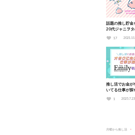
話題の推し貯金
20代ジャニヲ
ルや管理法を大
17
2021.11
推し活でお金が
いてる仕事が探
をご紹介！
1
2025.7.23
月曜から推し活