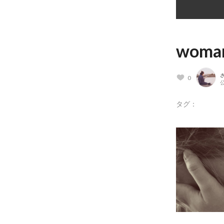
woma
さ
0
公
タグ：