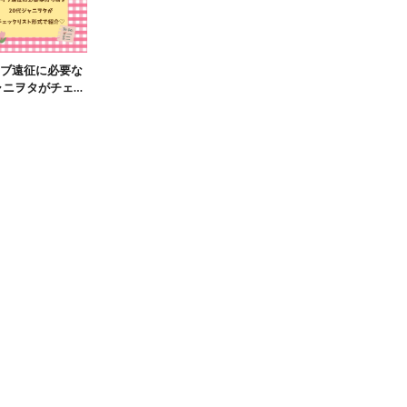
ブ遠征に必要な
ャニヲタがチェッ
介♡