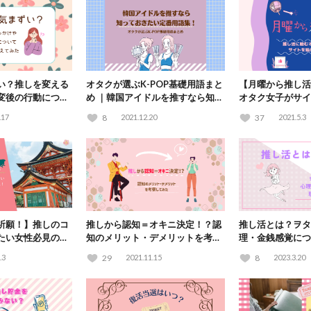
い？推しを変える
オタクが選ぶK-POP基礎用語まと
【月曜から推し活
変後の行動につい
め ｜韓国アイドルを推すなら知っ
オタク女子がサイ
に考えてみた
ておきたい定番用語集！
.17
8
2021.12.20
37
2021.5.3
祈願！】推しのコ
推しから認知＝オキニ決定！？認
推し活とは？ヲタ
たい女性必見の神
知のメリット・デメリットを考察
理・金銭感覚につ
してみた
が解説
.3
29
2021.11.15
8
2023.3.20