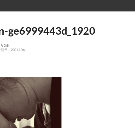
n-ge6999443d_1920
ち(旧)
開日：2021.10.6