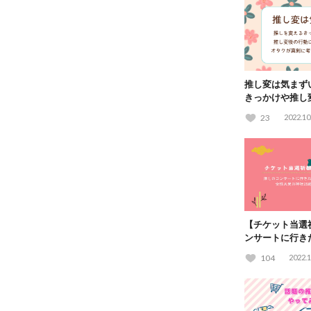
推し変は気まず
きっかけや推し
てオタクが真剣
23
2022.10
【チケット当選
ンサートに行き
社15選！
104
2022.1