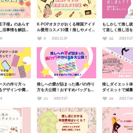
王子様』のあらす
K-POPオタクがおくる韓国アイド
もしかして推し疲
し活事情を解説！
ル愛用コスメ10選！推しやメイク
て楽しく推し活を
ゲームも紹介！
さんのHOWTO動画も
30
9
2021.11.29
36
2021.9.27
ースの作り方っ
推しへの愛が詰まった痛バの作り
推しダイエット体
るデザインや費用
方を大公開！おすすめバッグもご
ダイエットで減量
紹介♪
.8
21
2021.9.27
26
2021.7.26