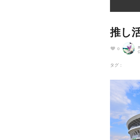
推し活
0
公
タグ：