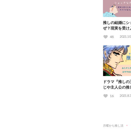
推しの結婚にシ
ぜ？現実を受け
オタクが立ち直
48
2021.10
ドラマ『推しの
じや主人公の推
おすすめの乙女
16
2021.8.
月曜から推し活