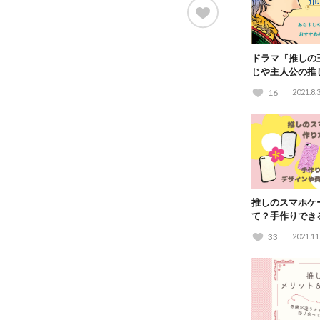
ドラマ『推しの
じや主人公の推
おすすめの乙女
16
2021.8.
推しのスマホケ
て？手作りでき
もご紹介♪
33
2021.11