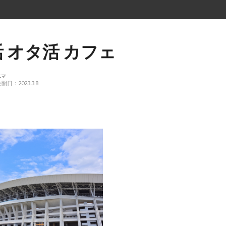
 オタ活 カフェ
エマ
開日：2023.3.8