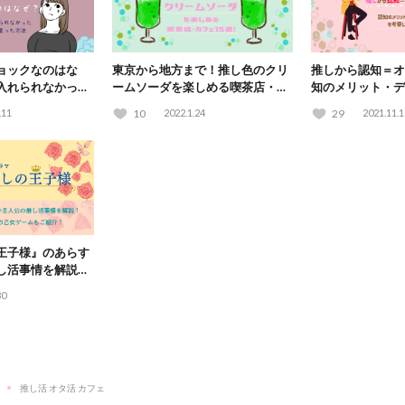
ョックなのはな
東京から地方まで！推し色のクリ
推しから認知＝オ
入れられなかった
ームソーダを楽しめる喫茶店・カ
知のメリット・デ
った方法
フェ15選！
してみた
.11
10
2022.1.24
29
2021.11.1
王子様』のあらす
し活事情を解説！
ゲームも紹介！
30
推し活 オタ活 カフェ