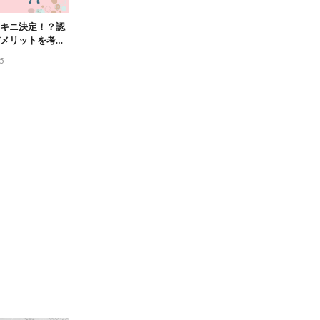
キニ決定！？認
メリットを考察
5