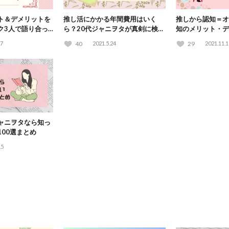
ト＆デメリットを
推し活にかかる年間費用はいく
推しから認知＝オ
ク3人で語り合っ
ら？20代ジャニヲタが真剣に検証
知のメリット・デ
してみた
してみた
27
40
2021.5.24
29
2021.11.1
ャニヲタなら知っ
00選まとめ
.5