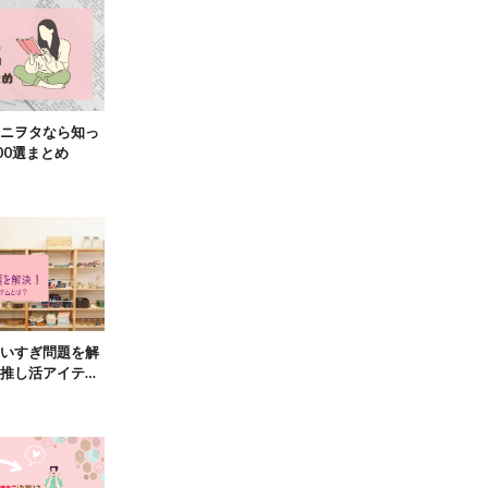
ニヲタなら知っ
00選まとめ
いすぎ問題を解
推し活アイテム