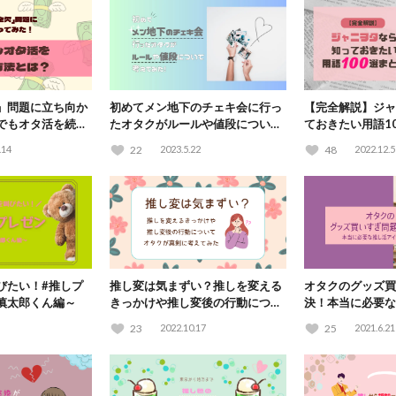
」問題に立ち向か
初めてメン地下のチェキ会に行っ
【完全解説】ジャ
でもオタ活を続け
たオタクがルールや値段について
ておきたい用語1
考えてみた
.14
22
2023.5.22
48
2022.12.5
びたい！#推しプ
推し変は気まずい？推しを変える
オタクのグッズ買
慎太郎くん編～
きっかけや推し変後の行動につい
決！本当に必要な
てオタクが真剣に考えてみた
とは？
23
2022.10.17
25
2021.6.21