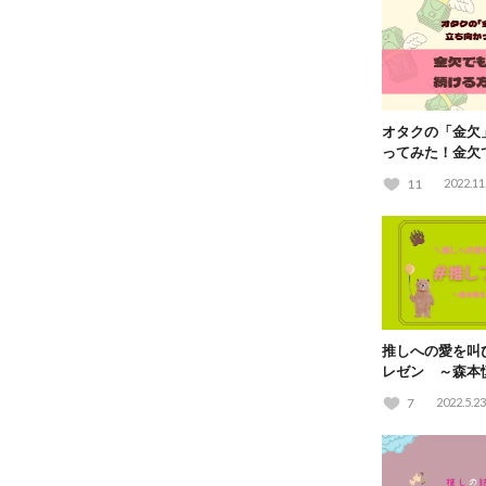
オタクの「金欠
ってみた！金欠
る方法とは？
11
2022.11
推しへの愛を叫
レゼン ～森本
7
2022.5.23