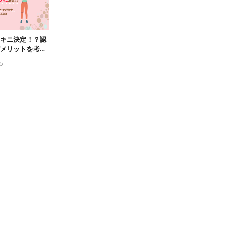
キニ決定！？認
メリットを考察
5