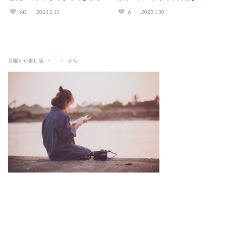
方法
も紹介
60
6
2023.2.13
2023.1.30
月曜から推し活
さち