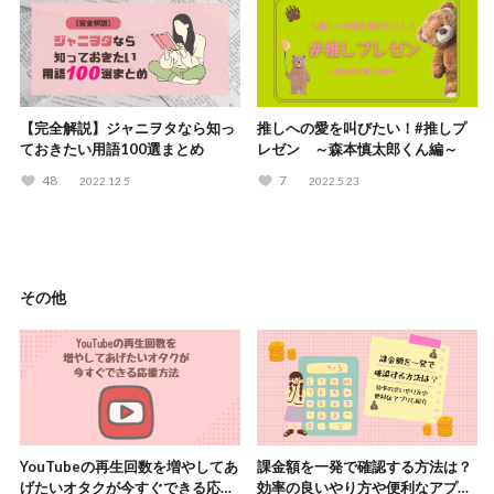
【完全解説】ジャニヲタなら知っ
推しへの愛を叫びたい！#推しプ
ておきたい用語100選まとめ
レゼン ～森本慎太郎くん編～
48
7
2022.12.5
2022.5.23
その他
YouTubeの再生回数を増やしてあ
課金額を一発で確認する方法は？
げたいオタクが今すぐできる応援
効率の良いやり方や便利なアプリ