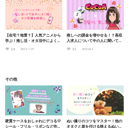
【在宅？地雷？】人気アニメから
推しへの課金を増やせる！？高収
学ぶ！推し活・オタ活中によく聞
入求人について中の人に聞いてみ
くオタ用語を解説！
た【高収入求人サイト ココア求人
24
31
2021.7.19
2021.8.2
× 月曜から推し活】
その他
硬質ケースをおしゃれにデコる♡
ぬい撮りのコツをマスター！他の
シール・フリル・リボンなど作り
オタクと差を付ける映えるぬい撮