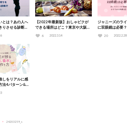
いとは？あの人へ
【2022年最新版】おしゃピクが
ジャニーズのライ
きりさせる診断で
できる場所はどこ？東京や大阪な
に双眼鏡は必要？
どエリア別23選！
理由とおすすめ双
26
6
2022.3.14
20
2022.2.28
推しをリアルに感
方法4パターン&レ
23
24203259_s