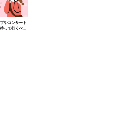
ブやコンサート
持って行くべき
眼鏡5選！