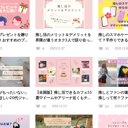
プレゼントを贈り
推し活のメリット＆デメリットを
推しのスマホケー
！おすすめのプレ
界隈が違うオタク3人で語り合っ
て？手作りできる
法を大公開！
てみた！
もご紹介♪
23
4
2023.11.27
33
2021.11.8
がもったいない」
【全国版】推し活できるカフェ55
推しとファンの違
ほしい20代ジャニ
選♡ドームやアリーナ近くもチェ
推しって何？ファ
ック！
いって？
11
10
2021.11.15
22
2023.2.27