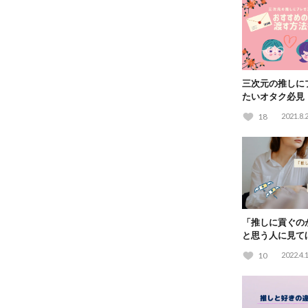
三次元の推しに
たいオタク必見
ゼントや渡す方
18
2021.8.
「推しに貢ぐの
と思う人に見て
ヲタの体験談
10
2022.4.