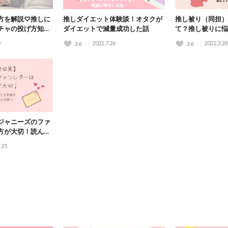
方を解説♡推しに
推しダイエット体験談！オタクが
推し被り（同担）
チャの投げ方知っ
ダイエットで減量成功した話
て？推し被りに悩
オタクが考察
26
2021.7.26
26
2022.3.28
ジャニーズのファ
方が大切！読んで
ポイントも伝授♡
.25