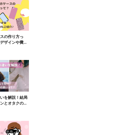
スの作り方っ
デザインや費用
いを解説！結局
ンとオタクの違