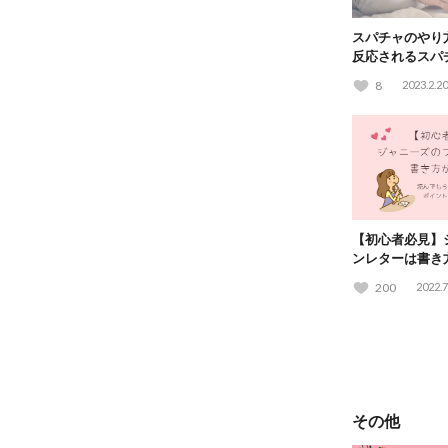
スパチャのやり
反応されるスパ
てる？
8
2023.2.20
【初心者必見】
ンレターは書き
もらえる手紙の
200
2022.7
その他