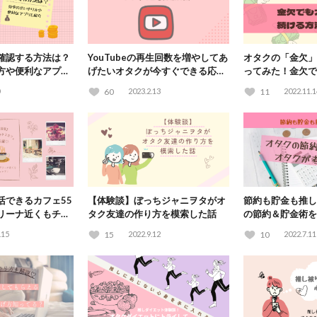
確認する方法は？
YouTubeの再生回数を増やしてあ
オタクの「金欠」
方や便利なアプリ
げたいオタクが今すぐできる応援
ってみた！金欠で
方法
る方法とは？
60
2023.2.13
11
2022.11.1
活できるカフェ55
【体験談】ぼっちジャニヲタがオ
節約も貯金も推し
リーナ近くもチェ
タク友達の作り方を模索した話
の節約＆貯金術を
みた
.15
15
2022.9.12
10
2022.7.11