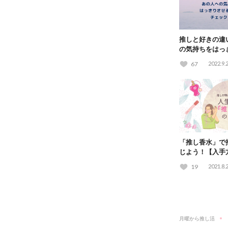
推しと好きの違
の気持ちをはっ
チェック！
67
2022.9.
「推し香水」で
じよう！【入手
ポ】
19
2021.8.
月曜から推し活