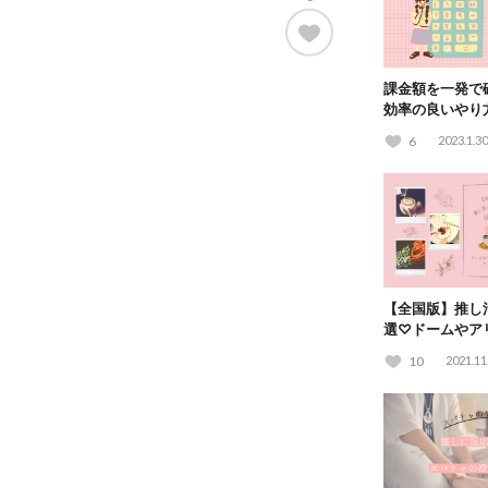
課金額を一発で
効率の良いやり
も紹介
6
2023.1.30
【全国版】推し
選♡ドームやア
ック！
10
2021.11