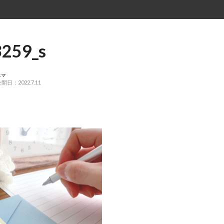
259_s
エマ
開日：2022.7.11