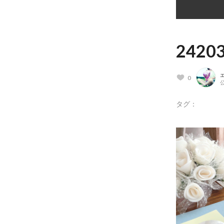
24203
0
公
タグ：