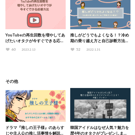
YouTubeの再生回数を増やしてあ
推しがどうでもよくなる！？冷め
げたいオタクが今すぐできる応援
期の乗り越え方と自己診断方法を
方法
解説！
60
52
2023.2.13
2022.1.31
その他
ドラマ『推しの王子様』のあらす
韓国アイドルはなぜ人気？魅力を
じや主人公の推し活事情を解説！
歴4年のオタクがプレゼンしま