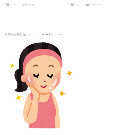
とは？
てみた！
25
4
2021.6.21
2023.11.27
月曜から推し活
biyou_tsurutsuru