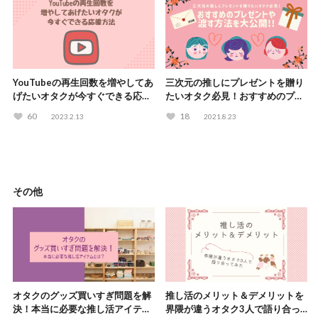
YouTubeの再生回数を増やしてあ
三次元の推しにプレゼントを贈り
げたいオタクが今すぐできる応援
たいオタク必見！おすすめのプレ
方法
ゼントや渡す方法を大公開！
60
18
2023.2.13
2021.8.23
その他
オタクのグッズ買いすぎ問題を解
推し活のメリット＆デメリットを
決！本当に必要な推し活アイテム
界隈が違うオタク3人で語り合っ