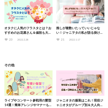
オタクに人気のフラスタとは？お
推しが複数いたっていいじゃな
すすめのお花屋さん＆値段も大調
い！ジャニヲタの私が語る掛け持
査♡
ちオタクのメリット♡
23
21
2022.2.28
2022.1.17
その他
ライブやコンサート参戦用の髪型
ジャニオタの服装はこれ！現役ジ
14選！簡単アレンジやマナーも解
ャニオタがグループ別＆大人向け