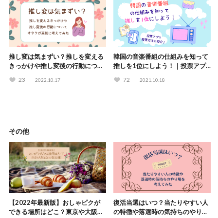
推し変は気まずい？推しを変える
韓国の音楽番組の仕組みを知って
きっかけや推し変後の行動につい
推しを1位にしよう！｜投票アプ
てオタクが真剣に考えてみた
リ・投票方法も紹介！
23
72
2022.10.17
2021.10.18
その他
【2022年最新版】おしゃピクが
復活当選はいつ？当たりやすい人
できる場所はどこ？東京や大阪な
の特徴や落選時の気持ちのやり場