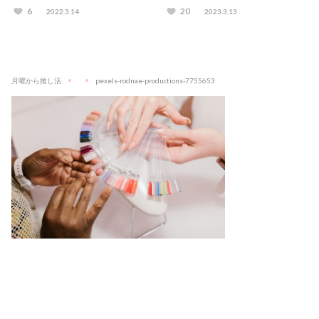
どエリア別23選！
も考えてみた
6
20
2022.3.14
2023.3.13
月曜から推し活
pexels-rodnae-productions-7755653