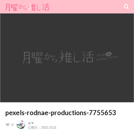
pexels-rodnae-productions-7755653
エマ
0
公開日：2021.10.21