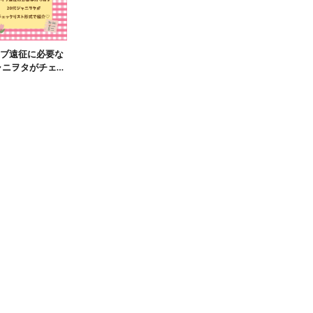
ブ遠征に必要な
ャニヲタがチェッ
介♡