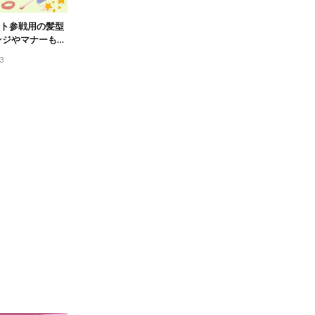
ト参戦用の髪型
ンジやマナーも解
3