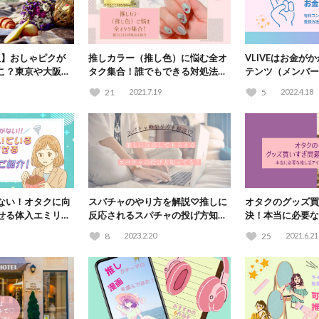
版】おしゃピクが
推しカラー（推し色）に悩む全オ
VLIVEはお金が
こ？東京や大阪な
タク集合！誰でもできる対処法を
テンツ（メンバー
！
紹介
方法を画像付きで
21
2021.7.19
5
2022.4.18
ない！オタクに向
スパチャのやり方を解説♡推しに
オタクのグッズ買
せる体入エミリー
反応されるスパチャの投げ方知っ
決！本当に必要な
てる？
とは？
8
2023.2.20
25
2021.6.21