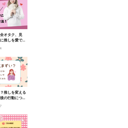
全オタク、見
に推しを愛でる
4
？推しを変える
後の行動につい
考えてみた
7