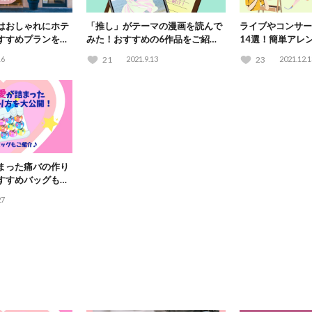
はおしゃれにホテ
「推し」がテーマの漫画を読んで
ライブやコンサー
すすめプランをご
みた！おすすめの6作品をご紹
14選！簡単アレ
介！
説
16
21
2021.9.13
23
2021.12.1
まった痛バの作り
すすめバッグもご
27