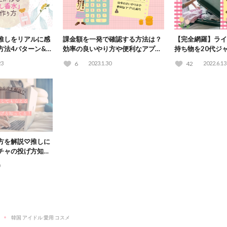
推しをリアルに感
課金額を一発で確認する方法は？
【完全網羅】ライ
方法4パターン&レ
効率の良いやり方や便利なアプリ
持ち物を20代ジ
も紹介
クリスト形式で紹
23
6
2023.1.30
42
2022.6.13
方を解説♡推しに
チャの投げ方知っ
韓国 アイドル 愛用 コスメ