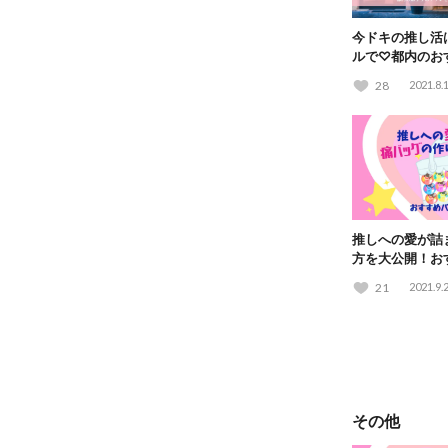
今ドキの推し活
ルで♡都内のお
紹介！
28
2021.8.
推しへの愛が詰
方を大公開！お
紹介♪
21
2021.9.
その他