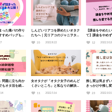
まった痛バの作り
しんどいリアコを辞めたいオタク
【課金をやめたい
すすめバッグもご
たちへ｜元リアコのジャニヲタが
て】課金をやめず
語る解決方法
方法！
27
35
2022.8.22
12
2022.10.2
」問題に立ち向か
女オタクが「オタク女子のめんど
推し変は気まずい
でもオタ活を続け
くさいところ」と私なりの解決策
きっかけや推し変
を考えてみた
てオタクが真剣に
.14
11
2022.5.16
23
2022.10.1