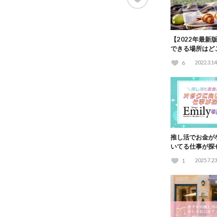
【2022年最新
できる場所はど
どエリア別23選
6
2022.3.14
推し活でお金が
いてる仕事が探
をご紹介！
1
2025.7.23