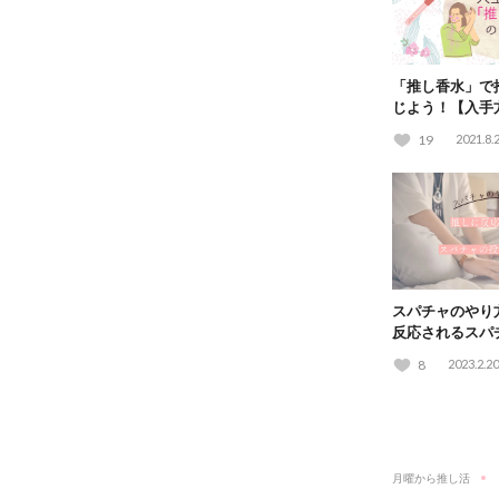
「推し香水」で
じよう！【入手
ポ】
19
2021.8.
スパチャのやり
反応されるスパ
てる？
8
2023.2.20
月曜から推し活