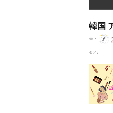
韓国 
0
公
タグ：