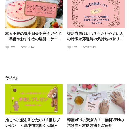
本人不在の誕生日会を完全ガイド
復活当選はいつ？当たりやすい人
｜準備やおすすめの場所・ケーキ
の特徴や落選時の気持ちのやり場
も紹介♡
も考えてみた
22
20
2021.8.30
2023.3.13
その他
推しへの愛を叫びたい！#推しプ
韓国VPNの繋ぎ方！｜無料VPNの
レゼン ～森本慎太郎くん編～
危険性～対処方法もご紹介