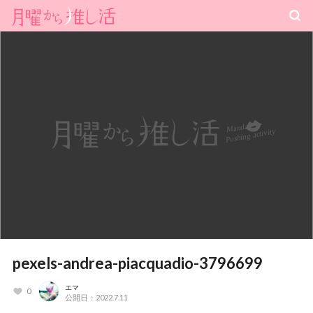
pexels-andrea-piacquadio-3796699
エマ
0
公開日：2022.7.11