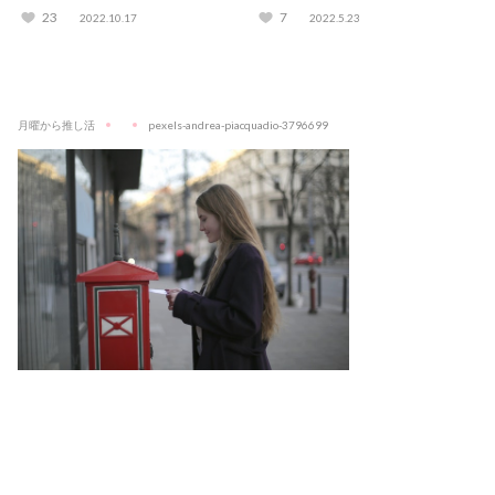
てオタクが真剣に考えてみた
23
7
2022.10.17
2022.5.23
月曜から推し活
pexels-andrea-piacquadio-3796699