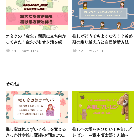
オタクの「金欠」問題に立ち向か
推しがどうでもよくなる！？冷め
ってみた！金欠でもオタ活を続け
期の乗り越え方と自己診断方法を
る方法とは？
解説！
11
52
2022.11.14
2022.1.31
その他
推し変は気まずい？推しを変える
推しへの愛を叫びたい！#推しプ
きっかけや推し変後の行動につい
レゼン ～森本慎太郎くん編～