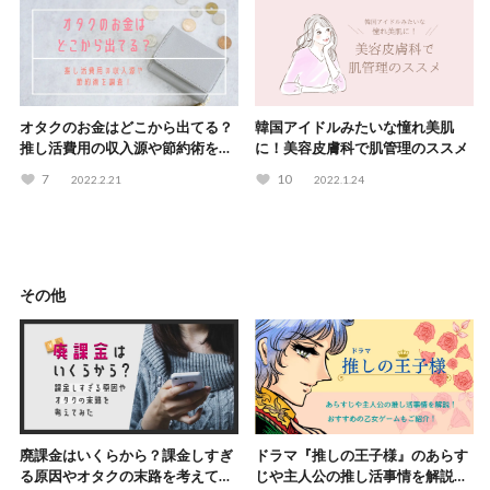
オタクのお金はどこから出てる？
韓国アイドルみたいな憧れ美肌
推し活費用の収入源や節約術を調
に！美容皮膚科で肌管理のススメ
査！
7
10
2022.2.21
2022.1.24
その他
廃課金はいくらから？課金しすぎ
ドラマ『推しの王子様』のあらす
る原因やオタクの末路を考えてみ
じや主人公の推し活事情を解説！