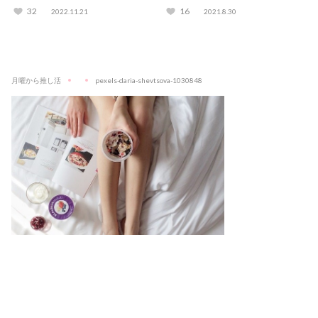
た
おすすめの乙女ゲームも紹介！
32
16
2022.11.21
2021.8.30
月曜から推し活
pexels-daria-shevtsova-1030848