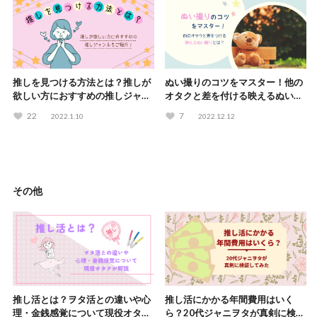
推しを見つける方法とは？推しが
ぬい撮りのコツをマスター！他の
欲しい方におすすめの推しジャン
オタクと差を付ける映えるぬい撮
ルもご紹介！
りとは？
22
7
2022.1.10
2022.12.12
その他
推し活とは？ヲタ活との違いや心
推し活にかかる年間費用はいく
理・金銭感覚について現役オタク
ら？20代ジャニヲタが真剣に検証