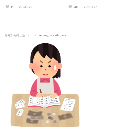
が解説
してみた
8
40
2023.3.20
2021.5.24
月曜から推し活
money_kakeibo_ase