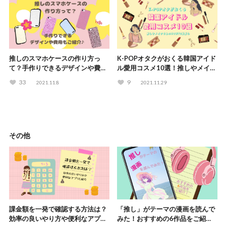
推しのスマホケースの作り方っ
K-POPオタクがおくる韓国アイド
て？手作りできるデザインや費用
ル愛用コスメ10選！推しやメイク
もご紹介♪
さんのHOWTO動画も
33
9
2021.11.8
2021.11.29
その他
課金額を一発で確認する方法は？
「推し」がテーマの漫画を読んで
効率の良いやり方や便利なアプリ
みた！おすすめの6作品をご紹