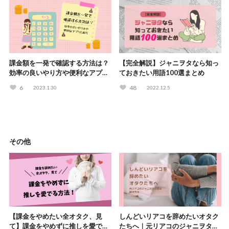
課金額を一発で確認する方法は？
【完全解説】ジャニヲタなら知っ
効率の良いやり方や便利なアプリ
ておきたい用語100選まとめ
も紹介
6
48
2023.1.30
2022.12.5
その他
【課金をやめたい全オタク、見
しんどいリアコを辞めたいオタク
て】課金をやめずに推しを愛でる
たちへ｜元リアコのジャニヲタが