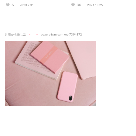
解説
きるサロンも紹介
8
30
2023.7.31
2021.10.25
月曜から推し活
pexels-ivan-samkov-7394372