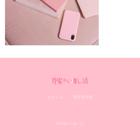
ホスミル
運営者情報
0
©月曜から推し活