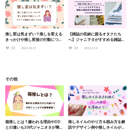
推し変は気まずい？推しを変える
【雑誌の収納に困るオタクたち
きっかけや推し変後の行動につい
へ】ジャニヲタがすすめる雑誌の
てオタクが真剣に考えてみた
解体術を徹底解説！
23
23
2022.10.17
2022.2.14
その他
箱推しとは？嫌われる理由やDD
推しネイルのやり方＆頼み方を解
との違いも20代ジャニオタが簡単
説♡デザイン例や推しネイルがで