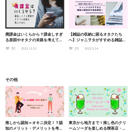
廃課金はいくらから？課金しすぎ
【雑誌の収納に困るオタクたち
る原因やオタクの末路を考えてみ
へ】ジャニヲタがすすめる雑誌の
た
解体術を徹底解説！
32
23
2022.11.21
2022.2.14
その他
推しから認知＝オキニ決定！？認
東京から地方まで！推し色のクリ
知のメリット・デメリットを考察
ームソーダを楽しめる喫茶店・カ