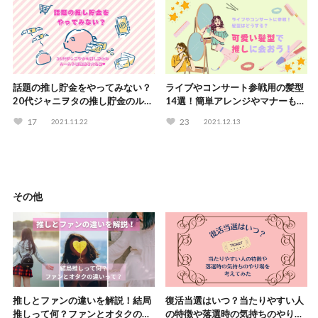
話題の推し貯金をやってみない？
ライブやコンサート参戦用の髪型
20代ジャニヲタの推し貯金のルー
14選！簡単アレンジやマナーも解
ルや管理法を大公開♡
説
17
23
2021.11.22
2021.12.13
その他
推しとファンの違いを解説！結局
復活当選はいつ？当たりやすい人
推しって何？ファンとオタクの違
の特徴や落選時の気持ちのやり場