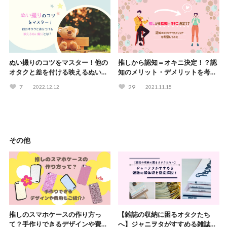
ぬい撮りのコツをマスター！他の
推しから認知＝オキニ決定！？認
オタクと差を付ける映えるぬい撮
知のメリット・デメリットを考察
りとは？
してみた
7
29
2022.12.12
2021.11.15
その他
推しのスマホケースの作り方っ
【雑誌の収納に困るオタクたち
て？手作りできるデザインや費用
へ】ジャニヲタがすすめる雑誌の