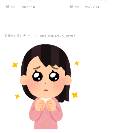
もご紹介♪
解体術を徹底解説！
33
23
2021.11.8
2022.2.14
月曜から推し活
pose_pien_uruuru_woman