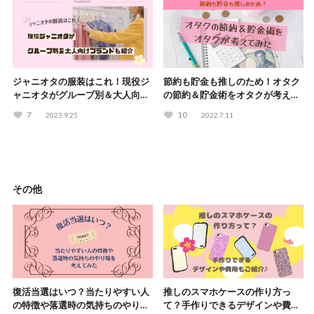
ジャニオタの服装はこれ！現役ジ
節約も貯金も推しのため！オタク
ャニオタがグループ別＆大人向け
の節約＆貯金術をオタクが考えて
ブランドも紹介
みた
7
10
2023.9.25
2022.7.11
その他
復活当選はいつ？当たりやすい人
推しのスマホケースの作り方っ
の特徴や落選時の気持ちのやり場
て？手作りできるデザインや費用