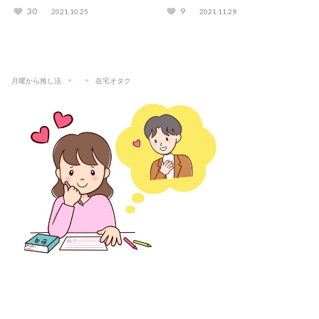
きるサロンも紹介
さんのHOWTO動画も
30
9
2021.10.25
2021.11.29
月曜から推し活
在宅オタク