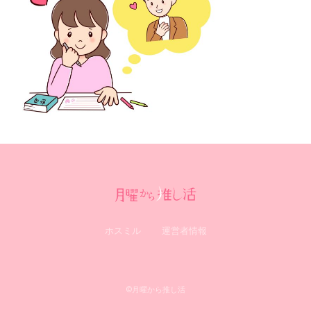
ホスミル
運営者情報
0
©月曜から推し活