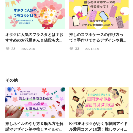
オタクに人気のフラスタとは？お
推しのスマホケースの作り方っ
すすめのお花屋さん＆値段も大調
て？手作りできるデザインや費用
査♡
もご紹介♪
23
33
2022.2.28
2021.11.8
その他
推しネイルのやり方＆頼み方を解
K-POPオタクがおくる韓国アイド
説♡デザイン例や推しネイルがで
ル愛用コスメ10選！推しやメイク