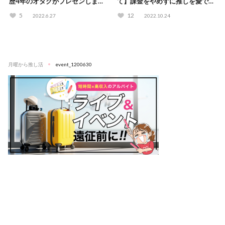
歴4年のオタクがプレゼンしま
て】課金をやめずに推しを愛でる
す！#推しプレゼン
方法！
5
12
2022.6.27
2022.10.24
月曜から推し活
event_1200630