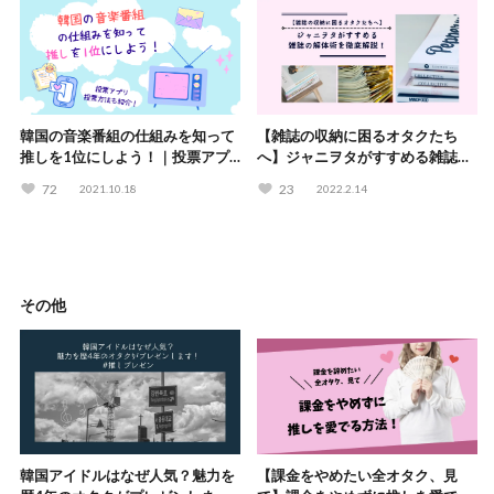
韓国の音楽番組の仕組みを知って
【雑誌の収納に困るオタクたち
推しを1位にしよう！｜投票アプ
へ】ジャニヲタがすすめる雑誌の
リ・投票方法も紹介！
解体術を徹底解説！
72
23
2021.10.18
2022.2.14
その他
韓国アイドルはなぜ人気？魅力を
【課金をやめたい全オタク、見