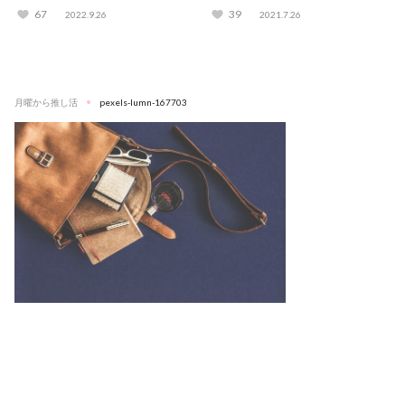
チェック！
トも伝授
67
39
2022.9.26
2021.7.26
月曜から推し活
pexels-lumn-167703