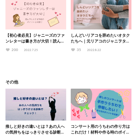
【初心者必見】ジャニーズのファ
しんどいリアコを辞めたいオタク
ンレターは書き方が大切！読んで
たちへ｜元リアコのジャニヲタが
もらえる手紙のポイントも伝授♡
語る解決方法
200
35
2022.7.25
2022.8.22
その他
推しと好きの違いとは？あの人へ
コンサート用のうちわの作り方は
の気持ちをはっきりさせる診断で
これだけ！材料や作る時のポイン