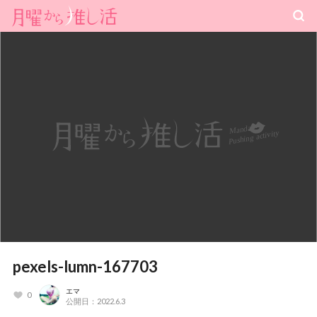
pexels-lumn-167703
エマ
0
公開日：2022.6.3