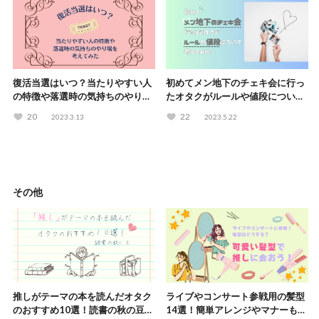
復活当選はいつ？当たりやすい人
初めてメン地下のチェキ会に行っ
の特徴や落選時の気持ちのやり場
たオタクがルールや値段について
も考えてみた
考えてみた
20
22
2023.3.13
2023.5.22
その他
推しがテーマの本を読んだオタク
ライブやコンサート参戦用の髪型
のおすすめ10選！読書の秋の豆知
14選！簡単アレンジやマナーも解