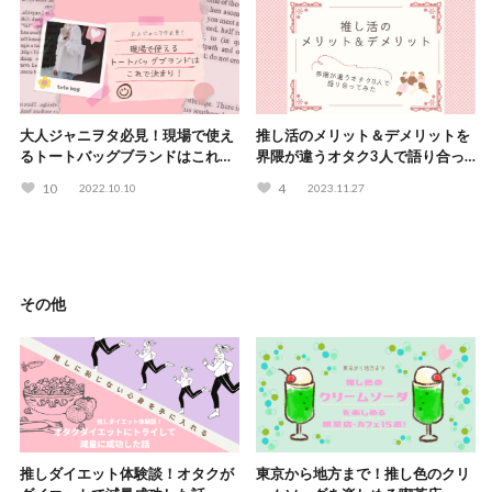
大人ジャニヲタ必見！現場で使え
推し活のメリット＆デメリットを
るトートバッグブランドはこれで
界隈が違うオタク3人で語り合っ
決まり！
てみた！
10
4
2022.10.10
2023.11.27
その他
推しダイエット体験談！オタクが
東京から地方まで！推し色のクリ