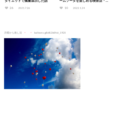
ダイエットで減量成功した話
ームソーダを楽しめる喫茶店・カ
フェ15選！
26
10
2021.7.26
2022.1.24
月曜から推し活
balloons-g8d82b8fc6_1920