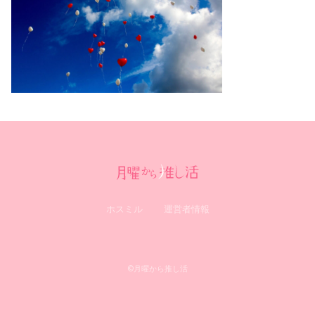
ホスミル
運営者情報
0
©月曜から推し活