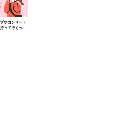
ブやコンサート
持って行くべき
眼鏡5選！