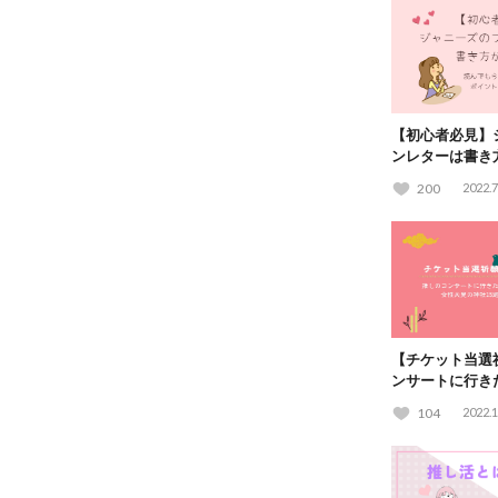
【初心者必見】
ンレターは書き
もらえる手紙の
200
2022.7
【チケット当選
ンサートに行き
社15選！
104
2022.1