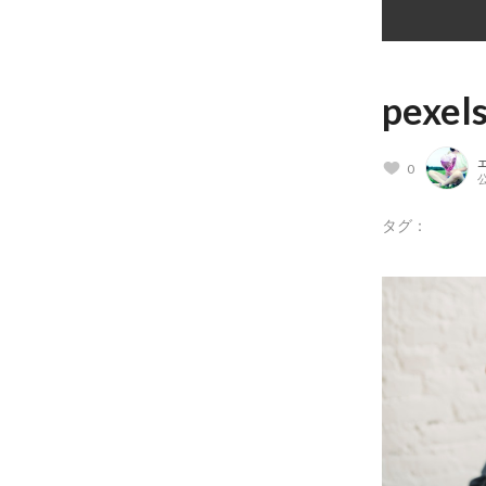
pexel
0
公
タグ：