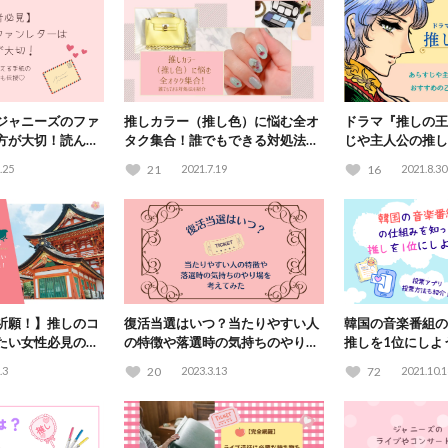
ジャニーズのファ
推しカラー（推し色）に悩む全オ
ドラマ『推しの王
方が大切！読んで
タク集合！誰でもできる対処法を
じや主人公の推し
ポイントも伝授♡
紹介
おすすめの乙女ゲ
.25
21
2021.7.19
16
2021.8.30
祈願！】推しのコ
復活当選はいつ？当たりやすい人
韓国の音楽番組の
たい女性必見の神
の特徴や落選時の気持ちのやり場
推しを1位にしよ
も考えてみた
リ・投票方法も紹
.3
20
2023.3.13
72
2021.10.1