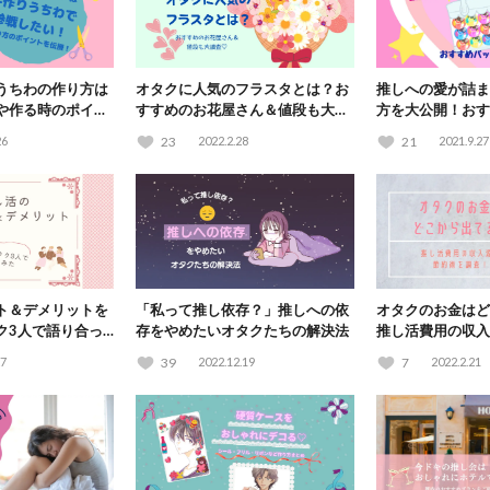
うちわの作り方は
オタクに人気のフラスタとは？お
推しへの愛が詰ま
や作る時のポイン
すすめのお花屋さん＆値段も大調
方を大公開！おす
査♡
紹介♪
26
23
2022.2.28
21
2021.9.27
ト＆デメリットを
「私って推し依存？」推しへの依
オタクのお金はど
ク3人で語り合っ
存をやめたいオタクたちの解決法
推し活費用の収入
査！
27
39
2022.12.19
7
2022.2.21