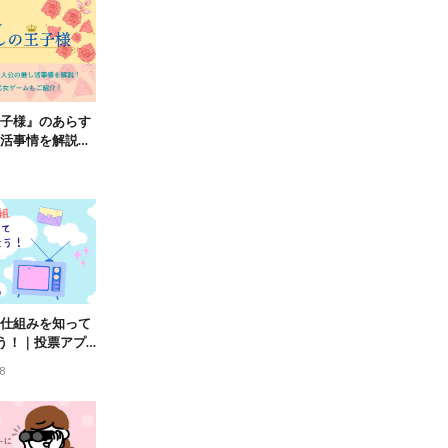
子様』のあらす
活事情を解説！
ームも紹介！
仕組みを知って
う！｜投票アプ
介！
8