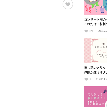
コンサート用の
これだけ！材料
トも伝授
39
2021.7.
推し活のメリッ
界隈が違うオタ
てみた！
4
2023.11.