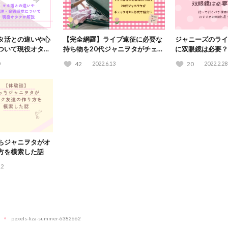
タ活との違いや心
【完全網羅】ライブ遠征に必要な
ジャニーズのライ
ついて現役オタク
持ち物を20代ジャニヲタがチェッ
に双眼鏡は必要？
クリスト形式で紹介♡
理由とおすすめ双
42
2022.6.13
20
2022.2.28
ちジャニヲタがオ
方を模索した話
12
pexels-liza-summer-6382662