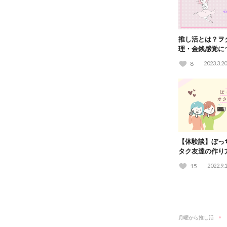
推し活とは？ヲ
理・金銭感覚に
が解説
8
2023.3.20
【体験談】ぼっ
タク友達の作り
15
2022.9.
月曜から推し活