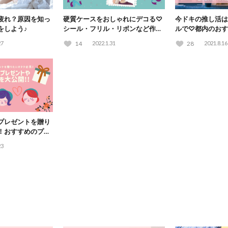
疲れ？原因を知っ
硬質ケースをおしゃれにデコる♡
今ドキの推し活は
をしよう♪
シール・フリル・リボンなど作り
ルで♡都内のおす
方まとめ
紹介！
27
14
2022.1.31
28
2021.8.16
プレゼントを贈り
！おすすめのプレ
法を大公開！
23