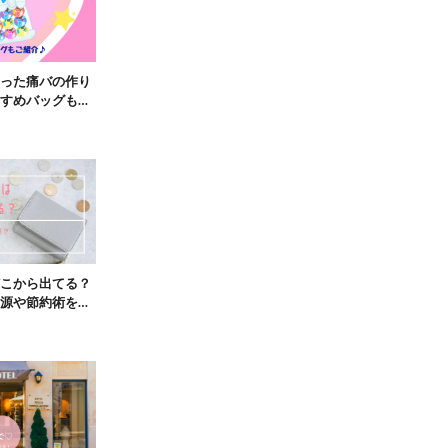
った痛バの作り
すめバッグもご
こから出てる？
源や節約術を調