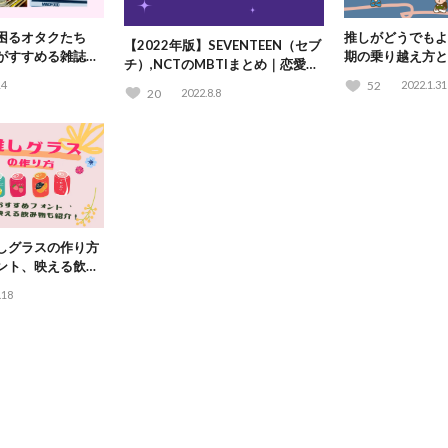
困るオタクたち
推しがどうでもよ
【2022年版】SEVENTEEN（セブ
がすすめる雑誌の
期の乗り越え方と
チ）,NCTのMBTIまとめ｜恋愛や
説！
解説！
ケミのMBTI相性も！
14
52
2022.1.31
20
2022.8.8
しグラスの作り方
ント、映える飲み
.18