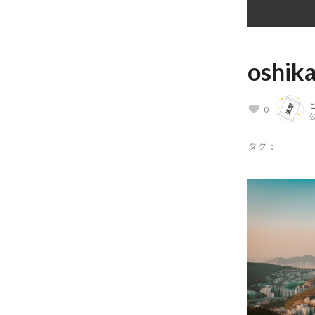
oshik
0
公
タグ：