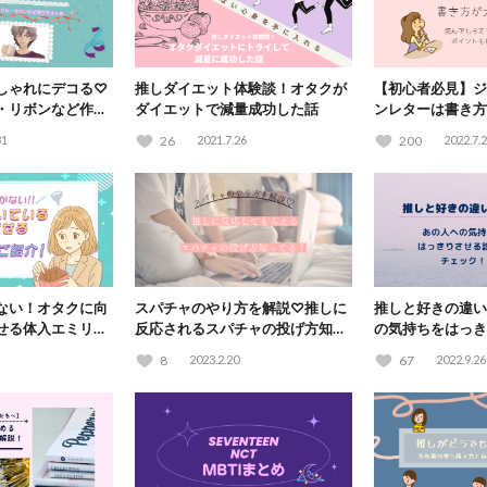
しゃれにデコる♡
推しダイエット体験談！オタクが
【初心者必見】ジ
・リボンなど作り
ダイエットで減量成功した話
ンレターは書き方
もらえる手紙のポ
31
26
2021.7.26
200
2022.7.
ない！オタクに向
スパチャのやり方を解説♡推しに
推しと好きの違い
せる体入エミリー
反応されるスパチャの投げ方知っ
の気持ちをはっき
てる？
チェック！
8
2023.2.20
67
2022.9.26