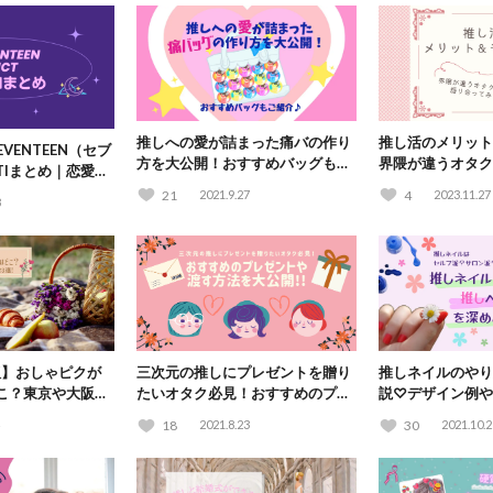
推しへの愛が詰まった痛バの作り
推し活のメリット
EVENTEEN（セブ
方を大公開！おすすめバッグもご
界隈が違うオタク
BTIまとめ｜恋愛や
紹介♪
てみた！
性も！
21
2021.9.27
4
2023.11.27
8
版】おしゃピクが
三次元の推しにプレゼントを贈り
推しネイルのやり
こ？東京や大阪な
たいオタク必見！おすすめのプレ
説♡デザイン例や
！
ゼントや渡す方法を大公開！
きるサロンも紹介
18
2021.8.23
30
2021.10.2