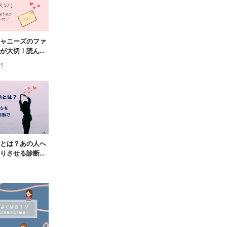
ャニーズのファ
が大切！読んで
イントも伝授♡
25
とは？あの人へ
りさせる診断で