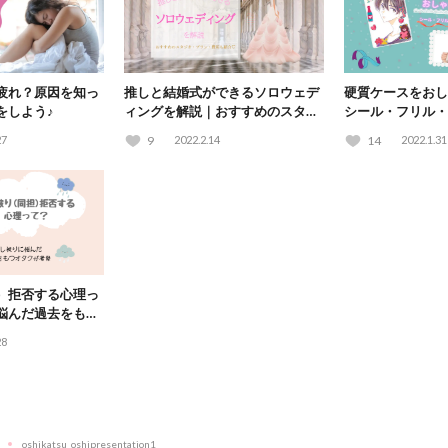
疲れ？原因を知っ
推しと結婚式ができるソロウェデ
硬質ケースをおし
をしよう♪
ィングを解説｜おすすめのスタジ
シール・フリル・
オ・プラン・費用も紹介♡
方まとめ
27
9
2022.2.14
14
2022.1.31
）拒否する心理っ
悩んだ過去をもつ
28
oshikatsu_oshipresentation1