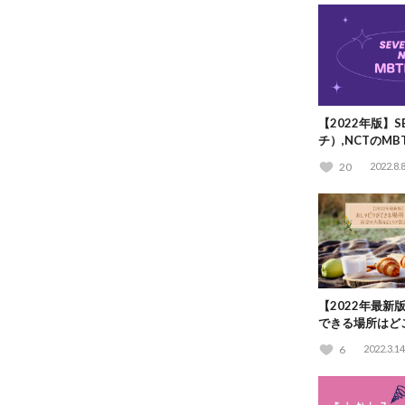
【2022年版】S
チ）,NCTのM
ケミのMBTI相
20
2022.8.
【2022年最新
できる場所はど
どエリア別23選
6
2022.3.14