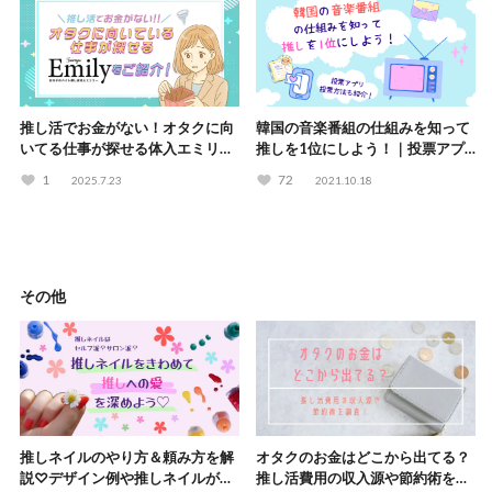
推し活でお金がない！オタクに向
韓国の音楽番組の仕組みを知って
いてる仕事が探せる体入エミリー
推しを1位にしよう！｜投票アプ
をご紹介！
リ・投票方法も紹介！
1
72
2025.7.23
2021.10.18
その他
推しネイルのやり方＆頼み方を解
オタクのお金はどこから出てる？
説♡デザイン例や推しネイルがで
推し活費用の収入源や節約術を調