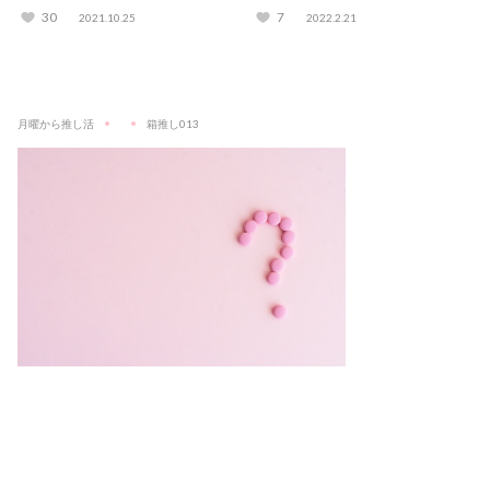
きるサロンも紹介
査！
30
7
2021.10.25
2022.2.21
月曜から推し活
箱推し013