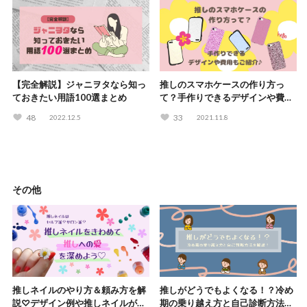
【完全解説】ジャニヲタなら知っ
推しのスマホケースの作り方っ
ておきたい用語100選まとめ
て？手作りできるデザインや費用
もご紹介♪
48
33
2022.12.5
2021.11.8
その他
推しネイルのやり方＆頼み方を解
推しがどうでもよくなる！？冷め
説♡デザイン例や推しネイルがで
期の乗り越え方と自己診断方法を