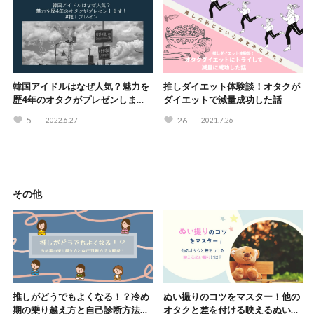
韓国アイドルはなぜ人気？魅力を
推しダイエット体験談！オタクが
歴4年のオタクがプレゼンしま
ダイエットで減量成功した話
す！#推しプレゼン
5
26
2022.6.27
2021.7.26
その他
推しがどうでもよくなる！？冷め
ぬい撮りのコツをマスター！他の
期の乗り越え方と自己診断方法を
オタクと差を付ける映えるぬい撮