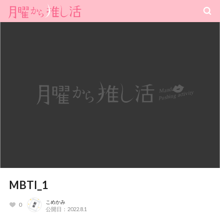
MBTI_1
こめかみ
0
公開日：2022.8.1