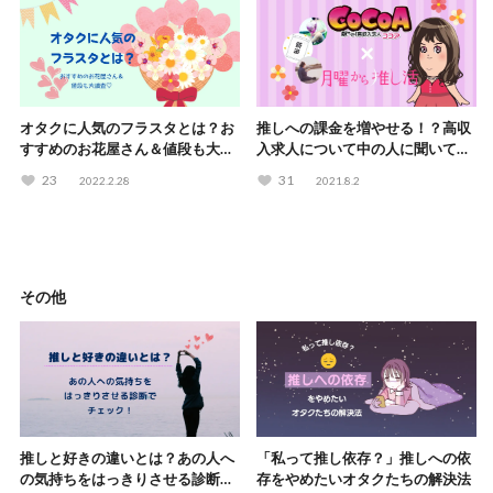
オタクに人気のフラスタとは？お
推しへの課金を増やせる！？高収
すすめのお花屋さん＆値段も大調
入求人について中の人に聞いてみ
査♡
た【高収入求人サイト ココア求人
23
31
2022.2.28
2021.8.2
× 月曜から推し活】
その他
推しと好きの違いとは？あの人へ
「私って推し依存？」推しへの依
の気持ちをはっきりさせる診断で
存をやめたいオタクたちの解決法