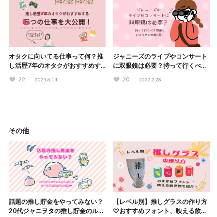
オタクに向いてる仕事って何？推
ジャニーズのライブやコンサート
し活歴7年のオタクがおすすめす
に双眼鏡は必要？持って行くべき
る6つの仕事を大公開！
理由とおすすめ双眼鏡5選！
22
20
2021.6.14
2022.2.28
その他
話題の推し貯金をやってみない？
【レベル別】推しグラスの作り方
20代ジャニヲタの推し貯金のルー
♡おすすめフォント、映える飲み