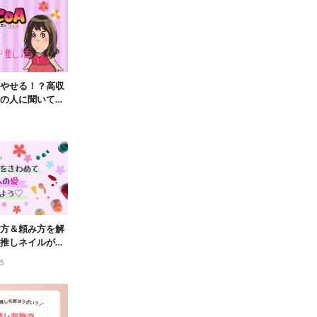
やせる！？高収
の人に聞いてみ
イト ココア求人
】
方＆頼み方を解
推しネイルがで
5