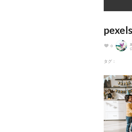
pexel
0
公
タグ：