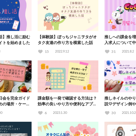
活】推し活に励む
【体験談】ぼっちジャニヲタがオ
推しへの課金を増
イトを始めました
タク友達の作り方を模索した話
入求人について中
た【高収入求人サ
3
15
2022.9.12
31
2021.8.2
× 月曜から推し活
日会を完全ガイド
課金額を一発で確認する方法は？
推しネイルのやり
めの場所・ケーキ
効率の良いやり方や便利なアプリ
説♡デザイン例や
も紹介
きるサロンも紹介
30
6
2023.1.30
30
2021.10.2