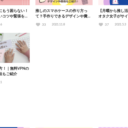
にもう困らない！
推しのスマホケースの作り方っ
【月曜から推し活
いコツや緊張をほ
て？手作りできるデザインや費用
オタク女子がサイ
もご紹介♪
16
33
2021.11.8
37
2021.5.3
方！｜無料VPNの
法もご紹介
.1