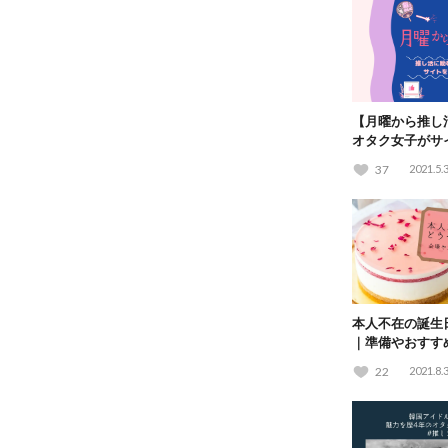
【月曜から推し
オタク女子がサ
37
2021.5.
本人不在の誕生
｜準備やおすす
も紹介♡
22
2021.8.