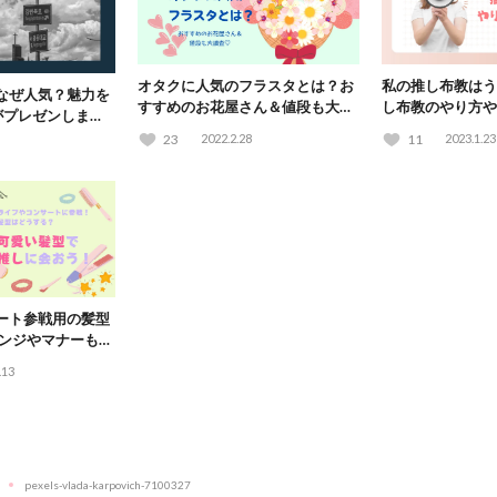
オタクに人気のフラスタとは？お
私の推し布教はう
なぜ人気？魅力を
すすめのお花屋さん＆値段も大調
し布教のやり方や
がプレゼンしま
査♡
ゼン
23
2022.2.28
11
2023.1.23
ート参戦用の髪型
レンジやマナーも解
.13
pexels-vlada-karpovich-7100327