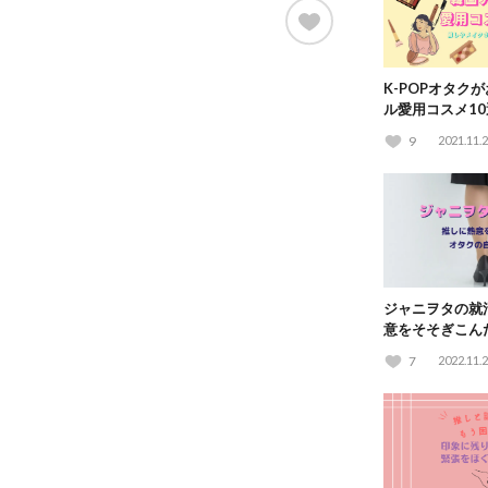
K-POPオタク
ル愛用コスメ1
さんのHOWTO
9
2021.11.
ジャニヲタの就
意をそそぎこん
とは？
7
2022.11.