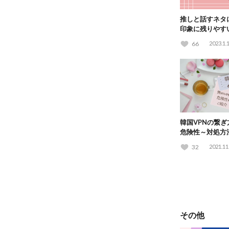
推しと話すネタ
印象に残りやす
ぐす方法も紹介
66
2023.1.
韓国VPNの繋ぎ
危険性～対処方
32
2021.11
その他