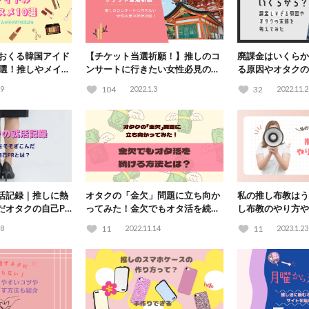
がおくる韓国アイド
【チケット当選祈願！】推しのコ
廃課金はいくらか
0選！推しやメイク
ンサートに行きたい女性必見の神
る原因やオタクの
動画も
社15選！
た
29
104
2022.1.3
32
2022.11.2
活記録｜推しに熱
オタクの「金欠」問題に立ち向か
私の推し布教はう
だオタクの自己PR
ってみた！金欠でもオタ活を続け
し布教のやり方や
る方法とは？
28
11
2022.11.14
11
2023.1.23