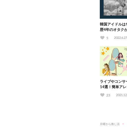
韓国アイドルは
歴4年のオタク
す！#推しプレ
5
2022.6.27
ライブやコンサ
14選！簡単ア
説
23
2021.12
月曜から推し活