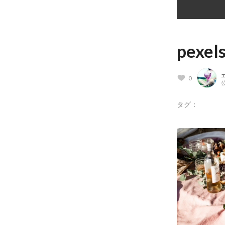
pexel
0
公
タグ：