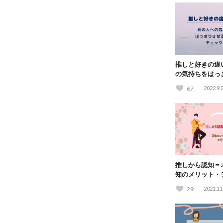
推しと好きの違
の気持ちをはっ
チェック！
67
2022.9.
推しから認知＝
知のメリット・
してみた
29
2021.11