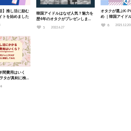
活】推し活に励む
オタクが選ぶK-
韓国アイドルはなぜ人気？魅力を
イトを始めました
め ｜韓国アイド
歴4年のオタクがプレゼンしま
ておきたい定番用
す！#推しプレゼン
3
8
2021.12.20
5
2022.6.27
年間費用はいく
ニヲタが真剣に検証
24