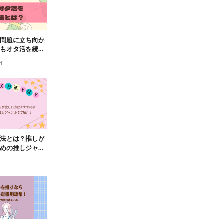
問題に立ち向か
もオタ活を続け
4
法とは？推しが
めの推しジャン