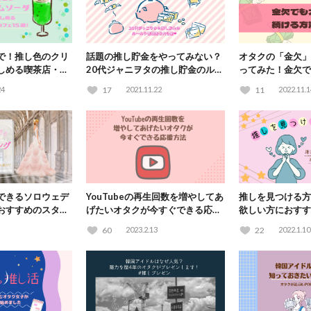
で！推し色のクリ
話題の推し貯金をやってみない？
オタクの「金欠」
しめる喫茶店・カ
20代ジャニヲタの推し貯金のルー
ってみた！金欠で
ルや管理法を大公開♡
る方法とは？
24
17
2021.11.22
11
2022.11.1
できるソロウェデ
YouTubeの再生回数を増やしてあ
推しを見つける方
おすすめのスタジ
げたいオタクが今すぐできる応援
欲しい方におすす
用も紹介♡
方法
ルもご紹介！
60
2023.2.13
22
2022.1.10