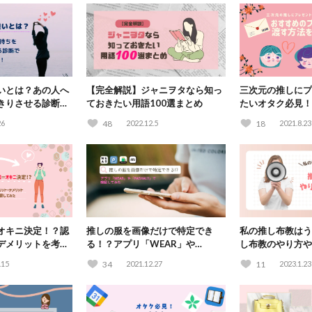
いとは？あの人へ
【完全解説】ジャニヲタなら知っ
三次元の推しにプ
きりさせる診断で
ておきたい用語100選まとめ
たいオタク必見！
ゼントや渡す方法
26
48
2022.12.5
18
2021.8.23
オキニ決定！？認
推しの服を画像だけで特定でき
私の推し布教はう
デメリットを考察
る！？アプリ「WEAR」や
し布教のやり方や
「PASHALY」で検証してみた
.15
34
2021.12.27
11
2023.1.23