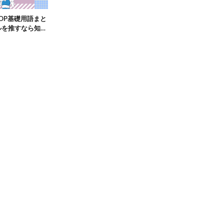
POP基礎用語まと
ルを推すなら知っ
語集！