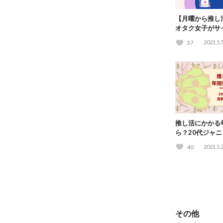
【月曜から推し
オタク女子がサ
37
2021.5.
推し活にかかる
ら？20代ジャ
してみた
40
2021.5.
その他