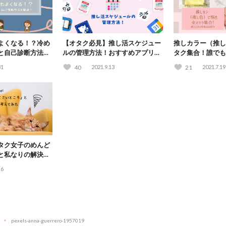
よくなる！？冷め
【オタク必見】推し活スケジュー
推しカラー（推し
と自己診断方法を
ルの管理方法！おすすめアプリ
タク集合！誰でも
「シカロ」もご紹介♪
紹介
31
40
2021.9.13
21
2021.7.19
タク女子のめんど
と私なりの解決策
16
pexels-anna-guerrero-1957019