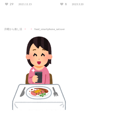
してみた
が解説
29
8
2021.11.15
2023.3.20
月曜から推し活
food_smartphone_satsuei