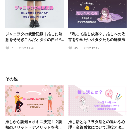
ジャニヲタの就活記録｜推しに熱
「私って推し依存？」推しへの依
意をそそぎこんだオタクの自己PR
存をやめたいオタクたちの解決法
とは？
7
39
2022.11.28
2022.12.19
その他
推しから認知＝オキニ決定！？認
推し活とは？ヲタ活との違いや心
知のメリット・デメリットを考察
理・金銭感覚について現役オタク