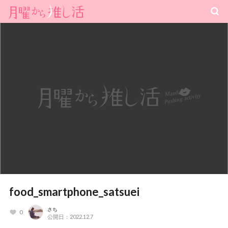
food_smartphone_satsuei
さち
0
公開日：2022.12.7